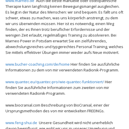
www.marneo.de
Auch die beste manuelle oder osteopathische
Therapie kann langfristig keinen Bewegungsmangel ausgleichen.
Es liegt in der Natur des Menschen: wir sind bequem. Es fällt uns oft
schwer, etwas zu machen, was uns körperlich anstrengt, zu dem
wir uns überwinden müssen. Hier ist es notwendig, einen Weg
finden, der es Ihnen trotz beruflicher Erfordernisse und der
wenigen Zeit erlaubt, regelmäßiges Training zu absolvieren. Bei
Marneo Power in Potsdam erwartet Sie ein zielführendes,
abwechslungsreiches und typgerechtes Personal Training, welches
Sie mittels effektiver Übungen immer wieder aufs Neue motiviert.
www.bucher-coaching.com/de/home
Hier finden Sie ausführliche
Informationen zu dem von mir verwendeten Radionik-Programm.
www.quantec.eu/quantec-pro/wie-quantec-funktioniert/
Hier
finden Sie ausführliche Informationen zum zweiten von mir
verwendeten Radionik-Programm.
www.biocranial.com Beschreibung von BioCranial, einer der
Ursprungsmethoden des von mir entwickelten FREEINGs.
www.feng-shui.de
Unsere Gesundheit wird nicht unerheblich
davon beeinflusst, wie wohl wir uns in unserer Umgebung und